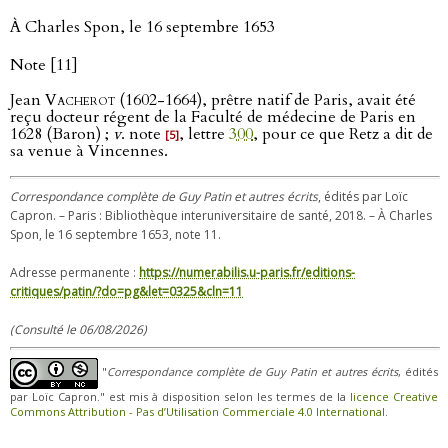
À Charles Spon, le 16 septembre 1653
Note [11]
Jean
Vacherot
(1602-1664), prêtre natif de Paris, avait été
reçu docteur régent de la Faculté de médecine de Paris en
1628 (Baron) ;
v
. note
, lettre
300
, pour ce que Retz a dit de
[5]
sa venue à Vincennes.
Correspondance complète de Guy Patin et autres écrits
, édités par Loïc
Capron. – Paris : Bibliothèque interuniversitaire de santé, 2018. – À Charles
Spon, le 16 septembre 1653, note 11.
Adresse permanente :
https://numerabilis.u-paris.fr/editions-
critiques/patin/?do=pg&let=0325&cln=11
(Consulté le 06/08/2026)
"
Correspondance complète de Guy Patin et autres écrits
, édités
par Loïc Capron." est mis à disposition selon les termes de la
licence Creative
Commons Attribution - Pas d’Utilisation Commerciale 4.0 International
.