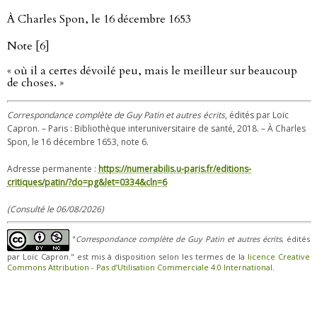
À Charles Spon, le 16 décembre 1653
Note [6]
« où il a certes dévoilé peu, mais le meilleur sur beaucoup
de choses. »
Correspondance complète de Guy Patin et autres écrits
, édités par Loïc
Capron. – Paris : Bibliothèque interuniversitaire de santé, 2018. – À Charles
Spon, le 16 décembre 1653, note 6.
Adresse permanente :
https://numerabilis.u-paris.fr/editions-
critiques/patin/?do=pg&let=0334&cln=6
(Consulté le 06/08/2026)
"
Correspondance complète de Guy Patin et autres écrits
, édités
par Loïc Capron." est mis à disposition selon les termes de la
licence Creative
Commons Attribution - Pas d’Utilisation Commerciale 4.0 International
.