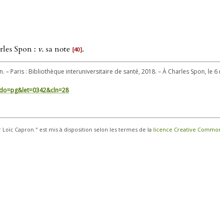
rles Spon :
v
. sa note
.
[40]
n. – Paris : Bibliothèque interuniversitaire de santé, 2018. – À Charles Spon, le 
in/?do=pg&let=0342&cln=28
r Loïc Capron." est mis à disposition selon les termes de la
licence Creative Commons 