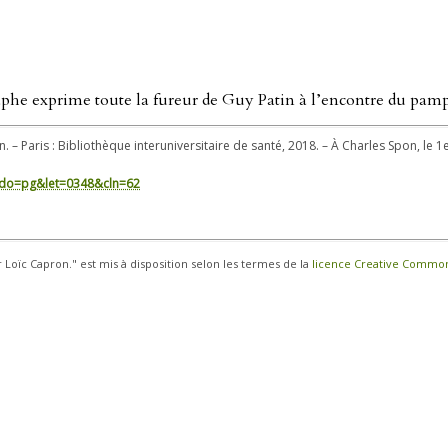
phe exprime toute la fureur de Guy Patin à l’encontre du pamph
n. – Paris : Bibliothèque interuniversitaire de santé, 2018. – À Charles Spon, le 1
in/?do=pg&let=0348&cln=62
r Loïc Capron." est mis à disposition selon les termes de la
licence Creative Commons 