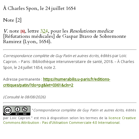
À Charles Spon, le 24 juillet 1654
Note [2]
V
. note
, lettre
324
, pour les
Resolutiones medicæ
[6]
[Réfutations médicales] de Gaspar Bravo de Sobremonte
Ramirez (Lyon, 1654).
Correspondance complète de Guy Patin et autres écrits
, édités par Loïc
Capron. – Paris : Bibliothèque interuniversitaire de santé, 2018. – À Charles
Spon, le 24 juillet 1654, note 2.
Adresse permanente :
https://numerabilis.u-paris.fr/editions-
critiques/patin/?do=pg&let=0361&cln=2
(Consulté le 08/08/2026)
"
Correspondance complète de Guy Patin et autres écrits
, édités
par Loïc Capron." est mis à disposition selon les termes de la
licence Creative
Commons Attribution - Pas d’Utilisation Commerciale 4.0 International
.