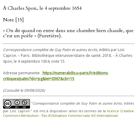
À Charles Spon, le 4 septembre 1654
Note [15]
« On dit quand on entre dans une chambre bien chaude, que
c’est un poêle » (Furetière).
Correspondance complète de Guy Patin et autres écrits
, édités par Loïc
Capron. – Paris : Bibliothèque interuniversitaire de santé, 2018. – À Charles
Spon, le 4 septembre 1654, note 15.
Adresse permanente :
https://numerabilis.u-paris.fr/editions-
critiques/patin/?do=pg&let=0367&cln=15
(Consulté le 09/08/2026)
"
Correspondance complète de Guy Patin et autres écrits
, édités
par Loïc Capron." est mis à disposition selon les termes de la
licence Creative
Commons Attribution - Pas d’Utilisation Commerciale 4.0 International
.