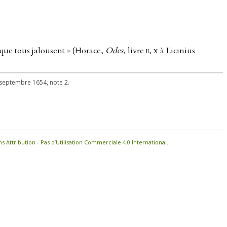
s que tous jalousent » (Horace,
Odes
, livre
ii
,
x
à Licinius
4 septembre 1654, note 2.
Attribution - Pas d’Utilisation Commerciale 4.0 International
.