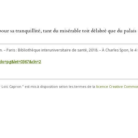
pour sa tranquillité, tant du misérable toit délabré que du palai
n. – Paris : Bibliothèque interuniversitaire de santé, 2018. – À Charles Spon, le 
in/?do=pg&let=0367&cln=2
r Loïc Capron." est mis à disposition selon les termes de la
licence Creative Commons 