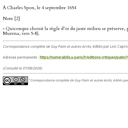
À Charles Spon, le 4 septembre 1654
Note [2]
« Quiconque choisit la règle d’or du juste milieu se préserve, 
Murena, vers 5‑8).
Correspondance complète de Guy Patin et autres écrits
, édités par Loïc Capro
Adresse permanente :
https://numerabilis.u-paris.fr/editions-critiques/pat
(Consulté le 07/08/2026)
"
Correspondance complète de Guy Patin et autres écrits
, édités pa