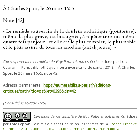
À Charles Spon, le 26 mars 1655
Note [42]
« Le remède souverain de la douleur arthritique (goutteuse),
même la plus grave, est la saignée, à répéter trois ou même
quatre fois par jour ; et elle est le plus complet, le plus noble
et le plus assuré de tous les anodins (antalgiques). »
Correspondance complète de Guy Patin et autres écrits
, édités par Loïc
Capron. – Paris : Bibliothèque interuniversitaire de santé, 2018. – À Charles
Spon, le 26 mars 1655, note 42.
Adresse permanente :
https://numerabilis.u-paris.fr/editions-
critiques/patin/?do=pg&let=0395&cln=42
(Consulté le 09/08/2026)
"
Correspondance complète de Guy Patin et autres écrits
, édités
par Loïc Capron." est mis à disposition selon les termes de la
licence Creative
Commons Attribution - Pas d’Utilisation Commerciale 4.0 International
.