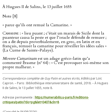
À Hugues II de Salins, le 13 juillet 1655
Note [8]
« parce qu’ils ont remué la Camarine. »
Camarine
: « lieu puant ; c’était un marais de Sicile dont la
puanteur causa la peste et que l’oracle défendit de remuer ;
on a dit depuis proverbialement, en grec, en latin et en
français, remuer la camarine pour réveiller les idées sales »
(La Curne de Sainte-Palaye).
Movere Camarinam
est un adage gréco-latin qu’a
o
commenté Érasme (n
64) : « C’est provoquer soi-même son
propre malheur. »
Correspondance complète de Guy Patin et autres écrits
, édités par Loïc
Capron. – Paris : Bibliothèque interuniversitaire de santé, 2018. – À Hugues
II de Salins, le 13 juillet 1655, note 8.
Adresse permanente :
https://numerabilis.u-paris.fr/editions-
critiques/patin/?do=pg&let=0407&cln=8
(Consulté le 06/08/2026)