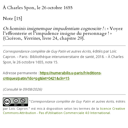
À Charles Spon, le 26 octobre 1655
Note [15]
Os hominis insignemque impudentiam cognoscite !
: « Voyez
l’effronterie et l’impudence insigne du personnage ! »
(Cicéron,
Verrines
, livre 24, chapitre 29).
Correspondance complète de Guy Patin et autres écrits
, édités par Loïc
Capron. – Paris : Bibliothèque interuniversitaire de santé, 2018. – À Charles
Spon, le 26 octobre 1655, note 15.
Adresse permanente :
https://numerabilis.u-paris.fr/editions-
critiques/patin/?do=pg&let=0421&cln=15
(Consulté le 09/08/2026)
"
Correspondance complète de Guy Patin et autres écrits
, édités
par Loïc Capron." est mis à disposition selon les termes de la
licence Creative
Commons Attribution - Pas d’Utilisation Commerciale 4.0 International
.