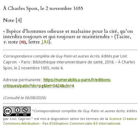
À Charles Spon, le 2 novembre 1655
Note [4]
« Espèce d’hommes odieuse et malsaine pour la cité, qu’on
interdira toujours et qui toujours se maintiendra » (Tacite,
v
. note
, lettre
184
).
[10]
Correspondance complète de Guy Patin et autres écrits
, édités par Loïc
Capron. – Paris : Bibliothèque interuniversitaire de santé, 2018. – À Charles
Spon, le 2 novembre 1655, note 4.
Adresse permanente :
https://numerabilis.u-paris.fr/editions-
critiques/patin/?do=pg&let=0424&cln=4
(Consulté le 06/08/2026)
"
Correspondance complète de Guy Patin et autres écrits
, édités
par Loïc Capron." est mis à disposition selon les termes de la
licence Creative
Commons Attribution - Pas d’Utilisation Commerciale 4.0 International
.