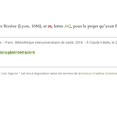
e Rivière (Lyon, 1656), et
, lettre
442
, pour le projet qu’avait
[4]
. – Paris : Bibliothèque interuniversitaire de santé, 2018. – À Claude II Belin, le 2
in/?do=pg&let=0441&cln=6
r Loïc Capron." est mis à disposition selon les termes de la
licence Creative Commons 