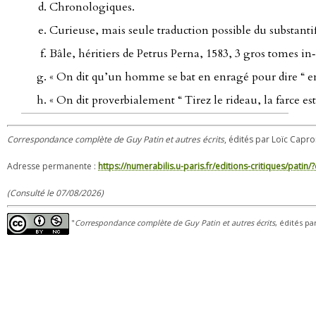
Chronologiques.
Curieuse, mais seule traduction possible du substanti
Bâle, héritiers de Petrus Perna, 1583, 3 gros tomes in
« On dit qu’un homme se bat en enragé pour dire “ en dé
« On dit proverbialement “ Tirez le rideau, la farce e
Correspondance complète de Guy Patin et autres écrits
, édités par Loïc Capron
Adresse permanente :
https://numerabilis.u-paris.fr/editions-critiques/pat
(Consulté le 07/08/2026)
"
Correspondance complète de Guy Patin et autres écrits
, édités pa