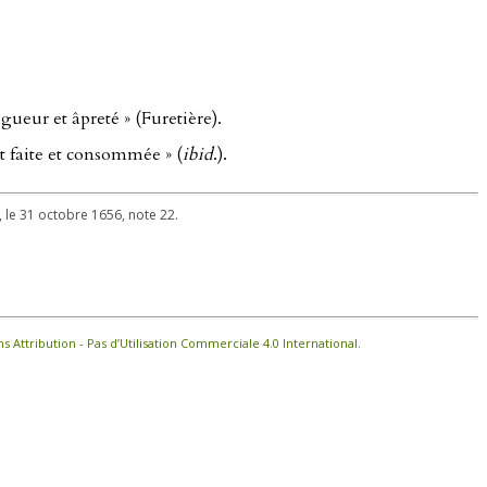
gueur et âpreté » (Furetière).
st faite et consommée » (
ibid
.).
s, le 31 octobre 1656, note 22.
Attribution - Pas d’Utilisation Commerciale 4.0 International
.