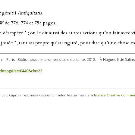
f génitif
Antiquitatis
.
o
‑8
de 776, 774 et 758 pages.
sespéré ” ; on le dit aussi des autres actions qu’on fait avec vi
st jouée ”, tant au propre qu’au figuré, pour dire qu’une chose e
. – Paris : Bibliothèque interuniversitaire de santé, 2018. – À Hugues II de Salin
in/?do=pg&let=0449&cln=22
r Loïc Capron." est mis à disposition selon les termes de la
licence Creative Commons 