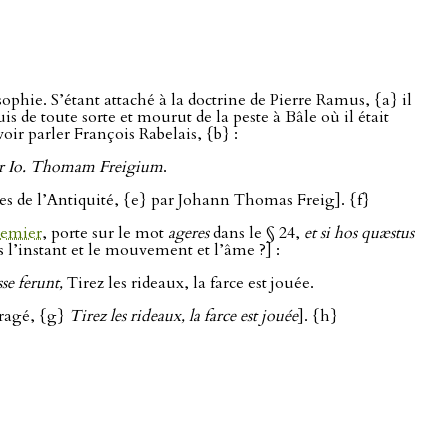
ophie. S’étant attaché à la doctrine de Pierre Ramus, {a} il
s de toute sorte et mourut de la peste à Bâle où il était
oir parler François Rabelais, {b} :
æ per Io. Thomam Freigium
.
ues de l’Antiquité, {e} par Johann Thomas Freig]. {f}
remier
, porte sur le mot
ageres
dans le § 24,
et si hos quæstus
s l’instant et le mouvement et l’âme ?] :
se ferunt,
Tirez les rideaux, la farce est jouée.
nragé, {g}
Tirez les rideaux, la farce est jouée
]. {h}