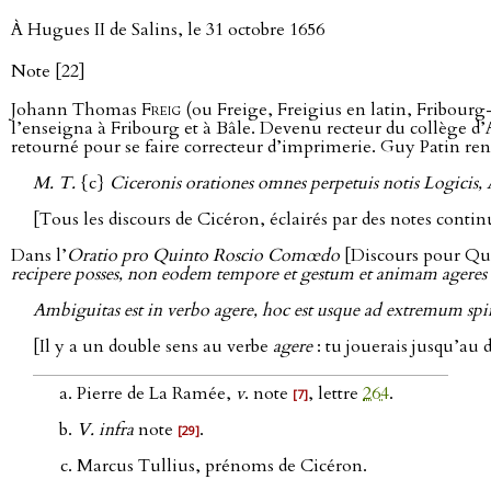
À Hugues II de Salins, le 31 octobre 1656
Note [22]
Johann Thomas
Freig
(ou Freige, Freigius en latin, Fribourg-
l’enseigna à Fribourg et à Bâle. Devenu recteur du collège d’Al
retourné pour se faire correcteur d’imprimerie. Guy Patin renvo
M. T.
{c}
Ciceronis orationes omnes perpetuis notis Logicis, Ar
[Tous les discours de Cicéron, éclairés par des notes conti
Dans l’
Oratio pro Quinto Roscio Comœdo
[Discours pour Qu
recipere posses, non eodem tempore et gestum et animam ageres 
Ambiguitas est in verbo agere, hoc est usque ad extremum spi
[Il y a un double sens au verbe
agere
: tu jouerais jusqu’au 
Pierre de La Ramée,
v
. note
, lettre
264
.
[7]
V. infra
note
.
[29]
Marcus Tullius, prénoms de Cicéron.