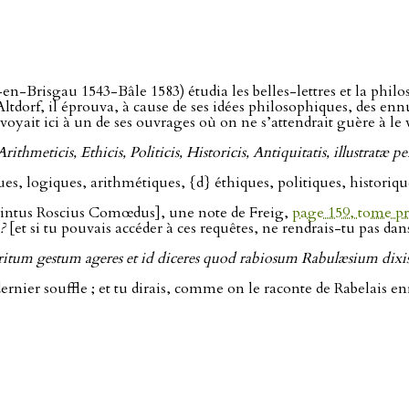
en-Brisgau 1543-Bâle 1583) étudia les belles-lettres et la philos
tdorf, il éprouva, à cause de ses idées philosophiques, des ennui
yait ici à un de ses ouvrages où on ne s’attendrait guère à le v
ithmeticis, Ethicis, Politicis, Historicis, Antiquitatis, illustrat
nues, logiques, arithmétiques, {d} éthiques, politiques, historiq
intus Roscius Comœdus], une note de Freig,
page 159, tome p
?
[et si tu pouvais accéder à ces requêtes, ne rendrais-tu pas dan
ritum gestum ageres et id diceres quod rabiosum Rabulæsium dixis
dernier souffle ; et tu dirais, comme on le raconte de Rabelais e