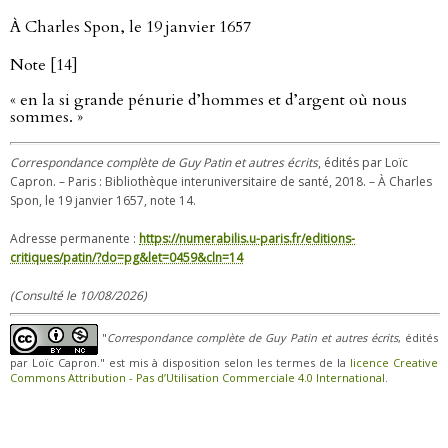
À Charles Spon, le 19 janvier 1657
Note [14]
« en la si grande pénurie d’hommes et d’argent où nous
sommes. »
Correspondance complète de Guy Patin et autres écrits
, édités par Loïc
Capron. – Paris : Bibliothèque interuniversitaire de santé, 2018. – À Charles
Spon, le 19 janvier 1657, note 14.
Adresse permanente :
https://numerabilis.u-paris.fr/editions-
critiques/patin/?do=pg&let=0459&cln=14
(Consulté le 10/08/2026)
"
Correspondance complète de Guy Patin et autres écrits
, édités
par Loïc Capron." est mis à disposition selon les termes de la
licence Creative
Commons Attribution - Pas d’Utilisation Commerciale 4.0 International
.