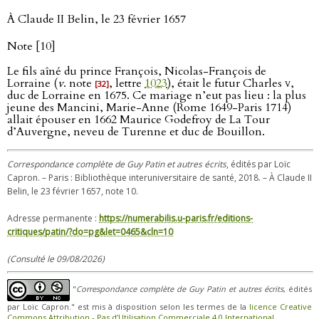
À Claude II Belin, le 23 février 1657
Note [10]
Le fils aîné du prince François, Nicolas-François de
Lorraine (
v
. note
, lettre
1023
), était le futur Charles
v
,
[32]
duc de Lorraine en 1675. Ce mariage n’eut pas lieu : la plus
jeune des Mancini, Marie-Anne (Rome 1649-Paris 1714)
allait épouser en 1662 Maurice Godefroy de La Tour
d’Auvergne, neveu de Turenne et duc de Bouillon.
Correspondance complète de Guy Patin et autres écrits
, édités par Loïc
Capron. – Paris : Bibliothèque interuniversitaire de santé, 2018. – À Claude II
Belin, le 23 février 1657, note 10.
Adresse permanente :
https://numerabilis.u-paris.fr/editions-
critiques/patin/?do=pg&let=0465&cln=10
(Consulté le 09/08/2026)
"
Correspondance complète de Guy Patin et autres écrits
, édités
par Loïc Capron." est mis à disposition selon les termes de la
licence Creative
Commons Attribution - Pas d’Utilisation Commerciale 4.0 International
.