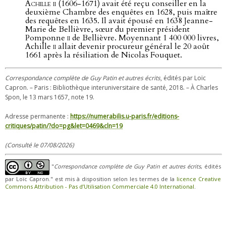
Achille ii
(1606-1671) avait été reçu conseiller en la
deuxième Chambre des enquêtes en 1628, puis maître
des requêtes en 1635. Il avait épousé en 1638 Jeanne-
Marie de Bellièvre, sœur du premier président
Pomponne
ii
de Bellièvre. Moyennant 1 400 000 livres,
Achille
ii
allait devenir procureur général le 20 août
1661 après la résiliation de Nicolas Fouquet.
Correspondance complète de Guy Patin et autres écrits
, édités par Loïc
Capron. – Paris : Bibliothèque interuniversitaire de santé, 2018. – À Charles
Spon, le 13 mars 1657, note 19.
Adresse permanente :
https://numerabilis.u-paris.fr/editions-
critiques/patin/?do=pg&let=0469&cln=19
(Consulté le 07/08/2026)
"
Correspondance complète de Guy Patin et autres écrits
, édités
par Loïc Capron." est mis à disposition selon les termes de la
licence Creative
Commons Attribution - Pas d’Utilisation Commerciale 4.0 International
.