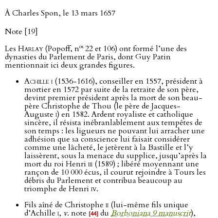
À Charles Spon, le 13 mars 1657
Note [19]
os
Les
Harlay
(Popoff, n
22 et 106) ont formé l’une des
dynasties du Parlement de Paris, dont Guy Patin
mentionnait ici deux grandes figures.
Achille i
(1536-1616), conseiller en 1557, président à
mortier en 1572 par suite de la retraite de son père,
devint premier président après la mort de son beau-
père Christophe de Thou (le père de Jacques-
Auguste
i
) en 1582. Ardent royaliste et catholique
sincère, il résista inébranlablement aux tempêtes de
son temps : les ligueurs ne pouvant lui arracher une
adhésion que sa conscience lui faisait considérer
comme une lâcheté, le jetèrent à la Bastille et l’y
laissèrent, sous la menace du supplice, jusqu’après la
mort du roi Henri
iii
(1589) ; libéré moyennant une
rançon de 10 000 écus, il courut rejoindre à Tours les
débris du Parlement et contribua beaucoup au
triomphe de Henri
iv
.
Fils aîné de Christophe
ii
(lui-même fils unique
d’Achille
i
,
v
. note
du
Borboniana 9 manuscrit
),
[44]