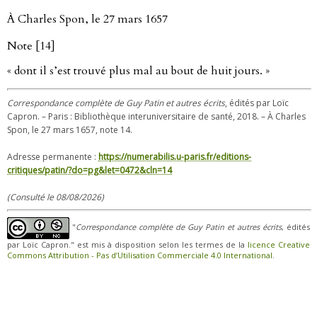
À Charles Spon, le 27 mars 1657
Note [14]
« dont il s’est trouvé plus mal au bout de huit jours. »
Correspondance complète de Guy Patin et autres écrits
, édités par Loïc
Capron. – Paris : Bibliothèque interuniversitaire de santé, 2018. – À Charles
Spon, le 27 mars 1657, note 14.
Adresse permanente :
https://numerabilis.u-paris.fr/editions-
critiques/patin/?do=pg&let=0472&cln=14
(Consulté le 08/08/2026)
"
Correspondance complète de Guy Patin et autres écrits
, édités
par Loïc Capron." est mis à disposition selon les termes de la
licence Creative
Commons Attribution - Pas d’Utilisation Commerciale 4.0 International
.