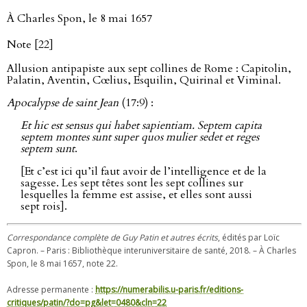
À Charles Spon, le 8 mai 1657
Note [22]
Allusion antipapiste aux sept collines de Rome : Capitolin,
Palatin, Aventin, Cœlius, Esquilin, Quirinal et Viminal.
Apocalypse de saint Jean
(17:9) :
Et hic est sensus qui habet sapientiam. Septem capita
septem montes sunt super quos mulier sedet et reges
septem sunt
.
[Et c’est ici qu’il faut avoir de l’intelligence et de la
sagesse. Les sept têtes sont les sept collines sur
lesquelles la femme est assise, et elles sont aussi
sept rois].
Correspondance complète de Guy Patin et autres écrits
, édités par Loïc
Capron. – Paris : Bibliothèque interuniversitaire de santé, 2018. – À Charles
Spon, le 8 mai 1657, note 22.
Adresse permanente :
https://numerabilis.u-paris.fr/editions-
critiques/patin/?do=pg&let=0480&cln=22