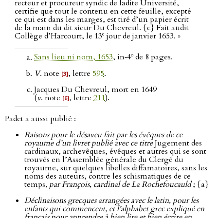
recteur et procureur syndic de ladite Université,
certifie que tout le contenu en cette feuille, excepté
ce qui est dans les marges, est tiré d’un papier écrit
de la main du dit sieur Du Chevreul. {c} Fait audit
e
Collège d’Harcourt, le 13
jour de janvier 1653. »
o
Sans lieu ni nom, 1653
, in‑4
de 8 pages.
V
. note
, lettre
595
.
[3]
Jacques Du Chevreul, mort en 1649
(
v
. note
, lettre
211
).
[6]
Padet a aussi publié :
Raisons pour le désaveu fait par les évêques de ce
royaume d’un livret publié avec ce titre
Jugement des
cardinaux, archevêques, évêques et autres qui se sont
trouvés en l’Assemblée générale du Clergé du
royaume, sur quelques libelles diffamatoires, sans les
noms des auteurs, contre les schismatiques de ce
temps
, par François, cardinal de La Rochefoucauld
; {a}
Déclinaisons grecques arrangées avec le latin, pour les
enfants qui commencent, et l’alphabet grec expliqué en
français pour apprendre à bien lire et bien écrire en