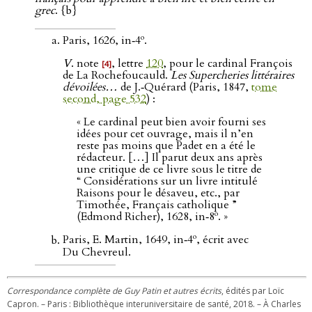
grec
. {b}
o
Paris, 1626, in‑4
.
V
. note
, lettre
120
, pour le cardinal François
[4]
de La Rochefoucauld.
Les Supercheries littéraires
dévoilées…
de J.‑Quérard (Paris, 1847,
tome
second, page 532
) :
« Le cardinal peut bien avoir fourni ses
idées pour cet ouvrage, mais il n’en
reste pas moins que Padet en a été le
rédacteur. […] Il parut deux ans après
une critique de ce livre sous le titre de
“ Considérations sur un livre intitulé
Raisons pour le désaveu, etc., par
Timothée, Français catholique ”
o
(Edmond Richer), 1628, in‑8
. »
o
Paris, E. Martin, 1649, in‑4
, écrit avec
Du Chevreul.
Correspondance complète de Guy Patin et autres écrits
, édités par Loïc
Capron. – Paris : Bibliothèque interuniversitaire de santé, 2018. – À Charles