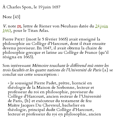
À Charles Spon, le 19 juin 1657
Note [43]
V
. note
, lettre de Riener von Neuhaus datée du
24 juin
[3]
1663
, pour le Titan Atlas.
Pierre
Padet
(mort le 5 février 1665) avait enseigné la
philosophie au Collège d’Harcourt, dont il était ensuite
devenu proviseur. En 1647, il avait obtenu la chaire de
philosophie grecque et latine au Collège de France (qu’il
résigna en 1663).
Son intéressant
Mémoire touchant le différend mû entre les
trois facultés et les quatre nations de l’Université de Paris
{a} se
conclut sur cette souscription :
« Je soussigné Pierre Padet, prêtre, licencié en
théologie de la Maison de Sorbonne, lecteur et
professeur du roi en philosophie, proviseur du
Collège d’Harcourt, ancien recteur de l’Université
de Paris, {b} et exécuteur du testament de feu
Maître Jacques Du Chevreul, bachelier en
théologie, principal dudit Collège d’Harcourt,
lecteur et professeur du roi en philosophie, ancien