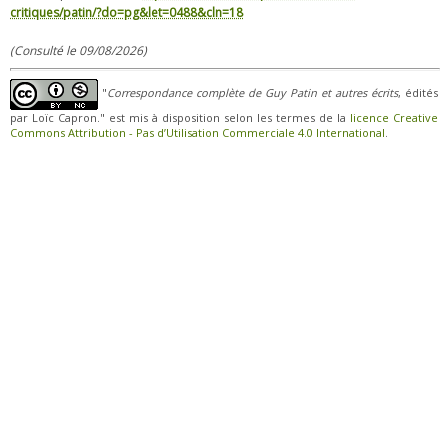
critiques/patin/?do=pg&let=0488&cln=18
(Consulté le 09/08/2026)
"
Correspondance complète de Guy Patin et autres écrits
, édités
par Loïc Capron." est mis à disposition selon les termes de la
licence Creative
Commons Attribution - Pas d’Utilisation Commerciale 4.0 International
.