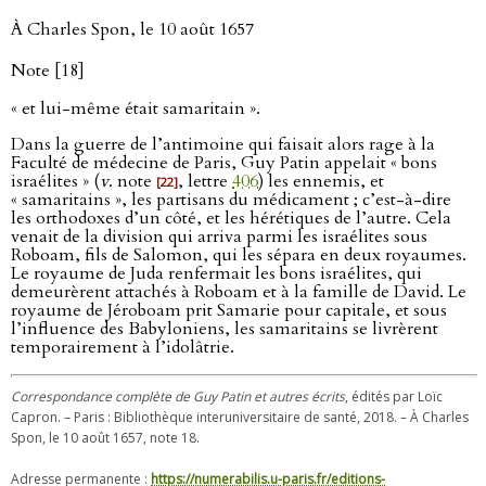
À Charles Spon, le 10 août 1657
Note [18]
« et lui-même était samaritain ».
Dans la guerre de l’antimoine qui faisait alors rage à la
Faculté de médecine de Paris, Guy Patin appelait « bons
israélites » (
v
. note
, lettre
406
) les ennemis, et
[22]
« samaritains », les partisans du médicament ; c’est-à-dire
les orthodoxes d’un côté, et les hérétiques de l’autre. Cela
venait de la division qui arriva parmi les israélites sous
Roboam, fils de Salomon, qui les sépara en deux royaumes.
Le royaume de Juda renfermait les bons israélites, qui
demeurèrent attachés à Roboam et à la famille de David. Le
royaume de Jéroboam prit Samarie pour capitale, et sous
l’influence des Babyloniens, les samaritains se livrèrent
temporairement à l’idolâtrie.
Correspondance complète de Guy Patin et autres écrits
, édités par Loïc
Capron. – Paris : Bibliothèque interuniversitaire de santé, 2018. – À Charles
Spon, le 10 août 1657, note 18.
Adresse permanente :
https://numerabilis.u-paris.fr/editions-