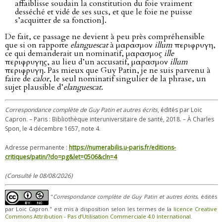
affaiblisse soudain la constitution du foie vraiment
desséché et vidé de ses sucs, et que le foie ne puisse
s’acquitter de sa fonction].
De fait, ce passage ne devient à peu près compréhensible
que si on rapporte
elanguescat
à μαρασμον
illum
περιφρυγη,
ce qui demanderait un nominatif, μαρασμος
ille
περιφρυγης, au lieu d’un accusatif, μαρασμον
illum
περιφρυγη. Pas mieux que Guy Patin, je ne suis parvenu à
faire de
calor
, le seul nominatif singulier de la phrase, un
sujet plausible d’
elanguescat
.
Correspondance complète de Guy Patin et autres écrits
, édités par Loïc
Capron. – Paris : Bibliothèque interuniversitaire de santé, 2018. – À Charles
Spon, le 4 décembre 1657, note 4.
Adresse permanente :
https://numerabilis.u-paris.fr/editions-
critiques/patin/?do=pg&let=0506&cln=4
(Consulté le 08/08/2026)
"
Correspondance complète de Guy Patin et autres écrits
, édités
par Loïc Capron." est mis à disposition selon les termes de la
licence Creative
Commons Attribution - Pas d’Utilisation Commerciale 4.0 International
.