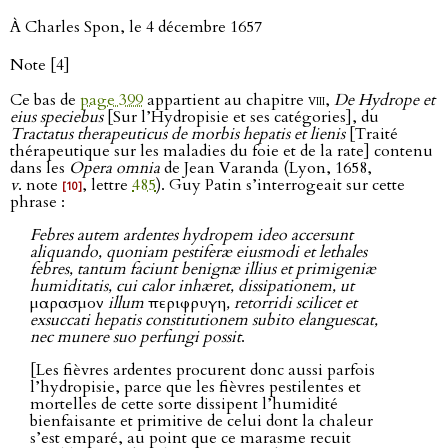
À Charles Spon, le 4 décembre 1657
Note [4]
Ce bas de
page 399
appartient au chapitre
viii
,
De Hydrope et
eius speciebus
[Sur l’Hydropisie et ses catégories], du
Tractatus therapeuticus de morbis hepatis et lienis
[Traité
thérapeutique sur les maladies du foie et de la rate] contenu
dans les
Opera omnia
de Jean Varanda (Lyon, 1658,
v
. note
, lettre
485
). Guy Patin s’interrogeait sur cette
[10]
phrase :
Febres autem ardentes hydropem ideo accersunt
aliquando, quoniam pestiferæ eiusmodi et lethales
febres, tantum faciunt benignæ illius et primigeniæ
humiditatis, cui calor inhæret, dissipationem, ut
μαρασμον
illum
περιφρυγη
, retorridi scilicet et
exsuccati hepatis constitutionem subito elanguescat,
nec munere suo perfungi possit
.
[Les fièvres ardentes procurent donc aussi parfois
l’hydropisie, parce que les fièvres pestilentes et
mortelles de cette sorte dissipent l’humidité
bienfaisante et primitive de celui dont la chaleur
s’est emparé, au point que ce marasme recuit