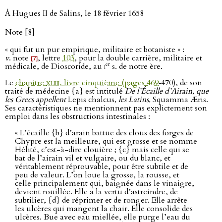
À Hugues II de Salins, le 18 février 1658
Note [8]
« qui fut un pur empirique, militaire et botaniste » :
v
. note
, lettre
103
, pour la double carrière, militaire et
[7]
er
médicale, de Dioscoride, au
i
s. de notre ère.
Le
chapitre
xliiii
, livre cinquième (pages 469
‑470), de son
traité de médecine {a} est intitulé
De l’Écaille d’Airain, que
les Grecs appellent
Lepis chalcus
, les Latins,
Squamma Æris.
Ses caractéristiques ne mentionnent pas explictement son
emploi dans les obstructions intestinales :
« L’écaille {b} d’arain battue des clous des forges de
Chypre est la meilleure, qui est grosse et se nomme
Hélité, c’est-à-dire clouière ; {c} mais celle qui se
bat de l’airain vil et vulgaire, ou du blanc, et
véritablement réprouvable, pour être subtile et de
peu de valeur. L’on loue la grosse, la rousse, et
celle principalement qui, baignée dans le vinaigre,
devient rouillée. Elle a la vertu d’astreindre, de
subtilier, {d} de réprimer et de ronger. Elle arrête
les ulcères qui mangent la chair. Elle consolide des
ulcères. Bue avec eau miellée, elle purge l’eau du