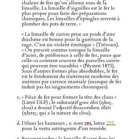
chaleur de feu qu’on allume sous de la
limaille. La limaille d’aiguilles est le fer le
plus propre pour faire des préparations
chimiques. Les limailles d’épingles servent à
plomber des pots de terre. »
« La limaille de cuivre prise au poids d’une
drachme est bonne pour la guérison de la
rage. C’est un violent émétique » (Trévoux).
« On prescrit comme tonique la limaille
d’acier, de préférence à celle de fer, parce que
celle-ci contient souvent des parcelles cuivre
qui peuvent être nuisibles » (Nysten 1873).
Sous d’autres formes plus absorbables, le fer
est le fondement du traitement moderne des
anémies par carence martiale (manque de fer
induit pas les saignements chroniques).
« Pièce de fer pour former la tête des clous »
(Littré DLF) ; le substantif grec
êlos
(ηλος,
clou) a donné l’adjectif dioscoridien
êlitis
(ηλιτις, qui a la nature du clou).
Diluer les humeurs ;
v
. note
, lettre
222
,
[30]
pour la vertu astringente d’un remède.
Recommander « la limaille d’acier dans les