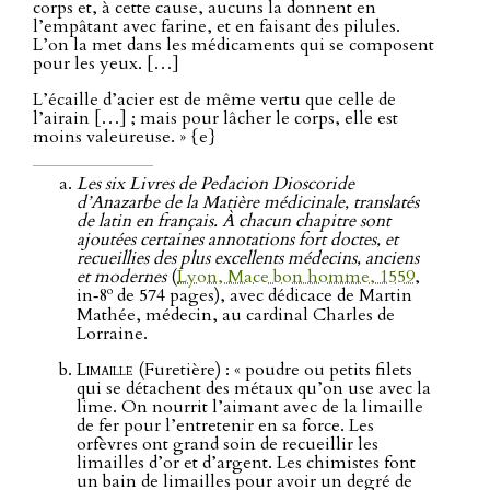
corps et, à cette cause, aucuns la donnent en
l’empâtant avec farine, et en faisant des pilules.
L’on la met dans les médicaments qui se composent
pour les yeux. […]
L’écaille d’acier est de même vertu que celle de
l’airain […] ; mais pour lâcher le corps, elle est
moins valeureuse. » {e}
Les six Livres de Pedacion Dioscoride
d’Anazarbe de la Matière médicinale, translatés
de latin en français. À chacun chapitre sont
ajoutées certaines annotations fort doctes, et
recueillies des plus excellents médecins, anciens
et modernes
(
Lyon, Mace bon homme, 1559
,
o
in‑8
de 574 pages), avec dédicace de Martin
Mathée, médecin, au cardinal Charles de
Lorraine.
Limaille
(Furetière) : « poudre ou petits filets
qui se détachent des métaux qu’on use avec la
lime. On nourrit l’aimant avec de la limaille
de fer pour l’entretenir en sa force. Les
orfèvres ont grand soin de recueillir les
limailles d’or et d’argent. Les chimistes font
un bain de limailles pour avoir un degré de