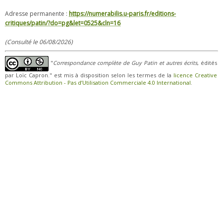
Adresse permanente :
https://numerabilis.u-paris.fr/editions-
critiques/patin/?do=pg&let=0525&cln=16
(Consulté le 06/08/2026)
"
Correspondance complète de Guy Patin et autres écrits
, édités
par Loïc Capron." est mis à disposition selon les termes de la
licence Creative
Commons Attribution - Pas d’Utilisation Commerciale 4.0 International
.