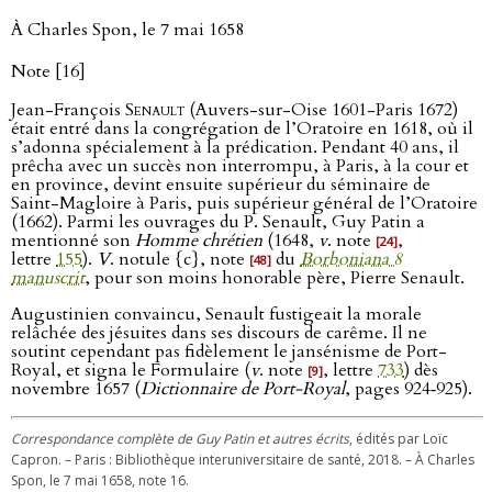
À Charles Spon, le 7 mai 1658
Note [16]
Jean-François
Senault
(Auvers-sur-Oise 1601-Paris 1672)
était entré dans la congrégation de l’Oratoire en 1618, où il
s’adonna spécialement à la prédication. Pendant 40 ans, il
prêcha avec un succès non interrompu, à Paris, à la cour et
en province, devint ensuite supérieur du séminaire de
Saint-Magloire à Paris, puis supérieur général de l’Oratoire
(1662). Parmi les ouvrages du P. Senault, Guy Patin a
mentionné son
Homme chrétien
(1648,
v
. note
,
[24]
lettre
155
).
V
. notule {c}, note
du
Borboniana 8
[48]
manuscrit
, pour son moins honorable père, Pierre Senault.
Augustinien convaincu, Senault fustigeait la morale
relâchée des jésuites dans ses discours de carême. Il ne
soutint cependant pas fidèlement le jansénisme de Port-
Royal, et signa le Formulaire (
v
. note
, lettre
733
) dès
[9]
novembre 1657 (
Dictionnaire de Port-Royal
, pages 924‑925).
Correspondance complète de Guy Patin et autres écrits
, édités par Loïc
Capron. – Paris : Bibliothèque interuniversitaire de santé, 2018. – À Charles
Spon, le 7 mai 1658, note 16.