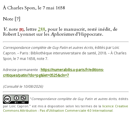
À Charles Spon, le 7 mai 1658
Note [7]
V
. note
, lettre
288
, pour le manuscrit, resté inédit, de
[8]
Robert Lyonnet sur les
Aphorismes
d’Hippocrate.
Correspondance complète de Guy Patin et autres écrits
, édités par Loïc
Capron. – Paris : Bibliothèque interuniversitaire de santé, 2018. – À Charles
Spon, le 7 mai 1658, note 7.
Adresse permanente :
https://numerabilis.u-paris.fr/editions-
critiques/patin/?do=pg&let=0525&cln=7
(Consulté le 10/08/2026)
"
Correspondance complète de Guy Patin et autres écrits
, édités
par Loïc Capron." est mis à disposition selon les termes de la
licence Creative
Commons Attribution - Pas d’Utilisation Commerciale 4.0 International
.