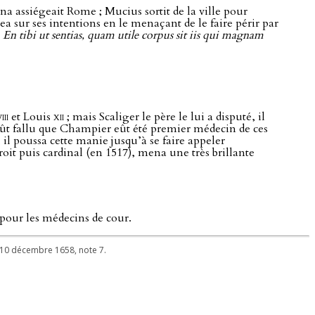
na assiégeait Rome ; Mucius sortit de la ville pour
gea sur ses intentions en le menaçant de le faire périr par
t
En tibi ut sentias, quam utile corpus sit iis qui magnam
iii
et Louis
xii
; mais Scaliger le père le lui a disputé, il
il eût fallu que Champier eût été premier médecin de ces
 il poussa cette manie jusqu’à se faire appeler
t puis cardinal (en 1517), mena une très brillante
pour les médecins de cour.
le 10 décembre 1658, note 7.