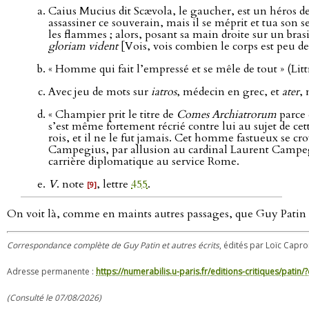
Caius Mucius dit Scævola, le gaucher, est un héros de 
assassiner ce souverain, mais il se méprit et tua son s
les flammes ; alors, posant sa main droite sur un bra
gloriam vident
[Vois, vois combien le corps est peu de
« Homme qui fait l’empressé et se mêle de tout » (Litt
Avec jeu de mots sur
iatros
, médecin en grec, et
ater
,
« Champier prit le titre de
Comes Archiatrorum
parce 
s’est même fortement récrié contre lui au sujet de cett
rois, et il ne le fut jamais. Cet homme fastueux se cro
Campegius, par allusion au cardinal Laurent Campegg
carrière diplomatique au service Rome.
V
. note
, lettre
455
.
[9]
On voit là, comme en maints autres passages, que Guy Patin p
Correspondance complète de Guy Patin et autres écrits
, édités par Loïc Capro
Adresse permanente :
https://numerabilis.u-paris.fr/editions-critiques/pat
(Consulté le 07/08/2026)