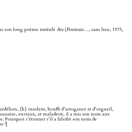
ans son long poème intitulé
Ata
(
Poemata…
, sans lieu, 1573,
rdélion, {b} insolent, bouffi d’arrogance et d’orgueil,
faussaire, envieux, et maladroit, il a mis son nom aux
e. Pourquoi s’étonner s’il a falsifié son nom de
e !]