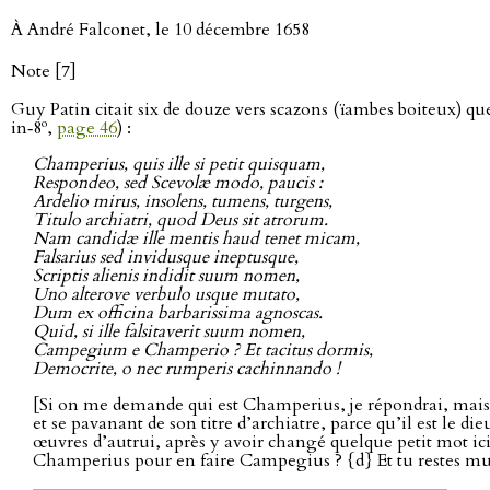
À André Falconet, le 10 décembre 1658
Note [7]
Guy Patin citait six de douze vers scazons (ïambes boiteux) 
o
in‑8
,
page 46
) :
Champerius, quis ille si petit quisquam,
Respondeo, sed Scevolæ modo, paucis :
Ardelio mirus, insolens, tumens, turgens,
Titulo archiatri, quod Deus sit atrorum.
Nam candidæ ille mentis haud tenet micam,
Falsarius sed invidusque ineptusque,
Scriptis alienis indidit suum nomen,
Uno alterove verbulo usque mutato,
Dum ex officina barbarissima agnoscas.
Quid, si ille falsitaverit suum nomen,
Campegium e Champerio ? Et tacitus dormis,
Democrite, o nec rumperis cachinnando !
[Si on me demande qui est Champerius, je répondrai, mais à
et se pavanant de son titre d’archiatre, parce qu’il est le 
œuvres d’autrui, après y avoir changé quelque petit mot ici 
Champerius pour en faire Campegius ? {d} Et tu restes muet