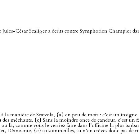
que Jules-César Scaliger a écrits contre Symphorien Champier d
 la manière de Scævola, {a} en peu de mots : c’est un insigne a
dieu des méchants. {c} Sans la moindre once de candeur, c’est un 
ou là, comme vous le verriez faire dans l’officine la plus barbar
, Démocrite, {e} tu sommeilles, tu n’en crèves donc pas de rir