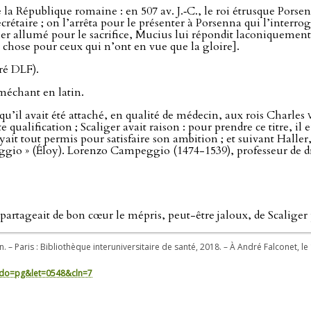
la République romaine : en 507 av. J.‑C., le roi étrusque Porsen
ecrétaire ; on l’arrêta pour le présenter à Porsenna qui l’interro
sier allumé pour le sacrifice, Mucius lui répondit laconiquemen
 chose pour ceux qui n’ont en vue que la gloire].
ré DLF).
 méchant en latin.
qu’il avait été attaché, en qualité de médecin, aux rois Charles
v
e qualification ; Scaliger avait raison : pour prendre ce titre, 
yait tout permis pour satisfaire son ambition ; et suivant Haller,
io » (Éloy). Lorenzo Campeggio (1474-1539), professeur de droi
artageait de bon cœur le mépris, peut-être jaloux, de Scaliger 
n. – Paris : Bibliothèque interuniversitaire de santé, 2018. – À André Falconet, 
in/?do=pg&let=0548&cln=7