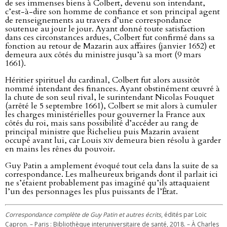
de ses immenses biens à Colbert, devenu son intendant,
c’est-à-dire son homme de confiance et son principal agent
de renseignements au travers d’une correspondance
soutenue au jour le jour. Ayant donné toute satisfaction
dans ces circonstances ardues, Colbert fut confirmé dans sa
fonction au retour de Mazarin aux affaires (janvier 1652) et
demeura aux côtés du ministre jusqu’à sa mort (9 mars
1661).
Héritier spirituel du cardinal, Colbert fut alors aussitôt
nommé intendant des finances. Ayant obstinément œuvré à
la chute de son seul rival, le surintendant Nicolas Fouquet
(arrêté le 5 septembre 1661), Colbert se mit alors à cumuler
les charges ministérielles pour gouverner la France aux
côtés du roi, mais sans possibilité d’accéder au rang de
principal ministre que Richelieu puis Mazarin avaient
occupé avant lui, car Louis
xiv
demeura bien résolu à garder
en mains les rênes du pouvoir.
Guy Patin a amplement évoqué tout cela dans la suite de sa
correspondance. Les malheureux brigands dont il parlait ici
ne s’étaient probablement pas imaginé qu’ils attaquaient
l’un des personnages les plus puissants de l’État.
Correspondance complète de Guy Patin et autres écrits
, édités par Loïc
Capron. – Paris : Bibliothèque interuniversitaire de santé, 2018. – À Charles