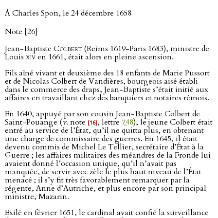
À Charles Spon, le 24 décembre 1658
Note [26]
Jean-Baptiste
Colbert
(Reims 1619-Paris 1683), ministre de
Louis
xiv
en 1661, était alors en pleine ascension.
Fils aîné vivant et deuxième des 18 enfants de Marie Pussort
et de Nicolas Colbert de Vandières, bourgeois aisé établi
dans le commerce des draps, Jean-Baptiste s’était initié aux
affaires en travaillant chez des banquiers et notaires rémois.
En 1640, appuyé par son cousin Jean-Baptiste Colbert de
Saint-Pouange (
v
. note
, lettre
748
), le jeune Colbert était
[16]
entré au service de l’État, qu’il ne quitta plus, en obtenant
une charge de commissaire des guerres. En 1645, il était
devenu commis de Michel Le Tellier, secrétaire d’État à la
Guerre ; les affaires militaires des méandres de la Fronde lui
avaient donné l’occasion unique, qu’il n’avait pas
manquée, de servir avec zèle le plus haut niveau de l’État
menacé ; il s’y fit très favorablement remarquer par la
régente, Anne d’Autriche, et plus encore par son principal
ministre, Mazarin.
Exilé en février 1651, le cardinal avait confié la surveillance