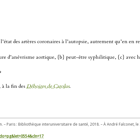
’état des artères coronaires à l’autopsie, autrement qu’en en re
pture d’anévrisme aortique, {b} peut-être syphilitique, {c} avec
?
 à la fin des
Déboires de Carolus
.
. – Paris : Bibliothèque interuniversitaire de santé, 2018. – À André Falconet, le
in/?do=pg&let=0554&cln=17