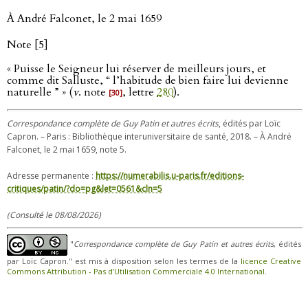
À André Falconet, le 2 mai 1659
Note [5]
« Puisse le Seigneur lui réserver de meilleurs jours, et
comme dit Salluste, “ l’habitude de bien faire lui devienne
naturelle ” » (
v
. note
, lettre
280
).
[30]
Correspondance complète de Guy Patin et autres écrits
, édités par Loïc
Capron. – Paris : Bibliothèque interuniversitaire de santé, 2018. – À André
Falconet, le 2 mai 1659, note 5.
Adresse permanente :
https://numerabilis.u-paris.fr/editions-
critiques/patin/?do=pg&let=0561&cln=5
(Consulté le 08/08/2026)
"
Correspondance complète de Guy Patin et autres écrits
, édités
par Loïc Capron." est mis à disposition selon les termes de la
licence Creative
Commons Attribution - Pas d’Utilisation Commerciale 4.0 International
.