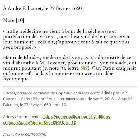
À André Falconet, le 27 février 1660
Note [10]
« nulle médecine ne vient à bout de la sécheresse et
putréfaction des viscères, tant il est vital de leur conserver
leur humidité ; cela dit, j’approuve tout à fait ce que vous
avez proposé. »
Henri de Rhodes, médecin de Lyon, avait administré de ce
vin d’absinthe à M. Tevenet, procureur de Lyon malade, qui
mourut pourtant (
v
. note
, lettre
587
). Guy Patin craignait
[1]
qu’on ne refît là-bas la même erreur avec un abbé
hydropique.
Correspondance complète de Guy Patin et autres écrits
, édités par Loïc
Capron. – Paris : Bibliothèque interuniversitaire de santé, 2018. – À André
Falconet, le 27 février 1660, note 10.
Adresse permanente :
https://numerabilis.u-paris.fr/editions-
critiques/patin/?do=pg&let=0593&cln=10
(Consulté le 09/08/2026)