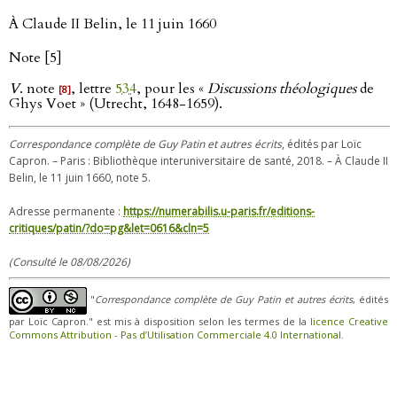
À Claude II Belin, le 11 juin 1660
Note [5]
V
. note
, lettre
534
, pour les «
Discussions théologiques
de
[8]
Ghys Voet » (Utrecht, 1648-1659).
Correspondance complète de Guy Patin et autres écrits
, édités par Loïc
Capron. – Paris : Bibliothèque interuniversitaire de santé, 2018. – À Claude II
Belin, le 11 juin 1660, note 5.
Adresse permanente :
https://numerabilis.u-paris.fr/editions-
critiques/patin/?do=pg&let=0616&cln=5
(Consulté le 08/08/2026)
"
Correspondance complète de Guy Patin et autres écrits
, édités
par Loïc Capron." est mis à disposition selon les termes de la
licence Creative
Commons Attribution - Pas d’Utilisation Commerciale 4.0 International
.