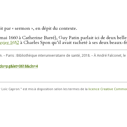
it par « sermon », en dépit du contexte.
1 mai 1660 à Catherine Barré), Guy Patin parlait ici de deux bel
nvier 1652
à Charles Spon qu’il avait racheté à ses deux beaux-f
. – Paris : Bibliothèque interuniversitaire de santé, 2018. – À André Falconet, le 
in/?do=pg&let=0618&cln=4
r Loïc Capron." est mis à disposition selon les termes de la
licence Creative Commons 