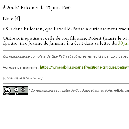
À André Falconet, le 17 juin 1660
Note [4]
« S. » dans Bulderen, que Reveillé-Parise a curieusement tradu
Outre son épouse et celle de son fils aîné, Robert (marié le 3
épouse, née Jeanne de Janson ; il a écrit dans sa lettre du
30 ja
Correspondance complète de Guy Patin et autres écrits
, édités par Loïc Capron
Adresse permanente :
https://numerabilis.u-paris.fr/editions-critiques/pat
(Consulté le 07/08/2026)
"
Correspondance complète de Guy Patin et autres écrits
, édités pa