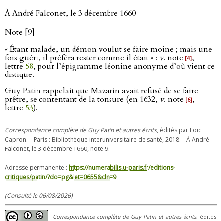
À André Falconet, le 3 décembre 1660
Note [9]
« Étant malade, un démon voulut se faire moine ; mais une
fois guéri, il préféra rester comme il était » :
v
. note
,
[4]
lettre
58
, pour l’épigramme léonine anonyme d’où vient ce
distique.
Guy Patin rappelait que Mazarin avait refusé de se faire
prêtre, se contentant de la tonsure (en 1632,
v
. note
,
[6]
lettre
53
).
Correspondance complète de Guy Patin et autres écrits
, édités par Loïc
Capron. – Paris : Bibliothèque interuniversitaire de santé, 2018. – À André
Falconet, le 3 décembre 1660, note 9.
Adresse permanente :
https://numerabilis.u-paris.fr/editions-
critiques/patin/?do=pg&let=0655&cln=9
(Consulté le 06/08/2026)
"
Correspondance complète de Guy Patin et autres écrits
, édités