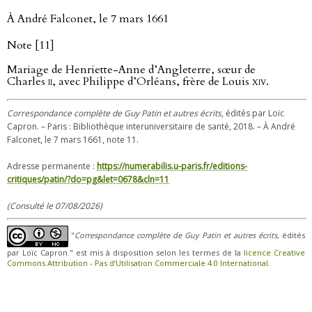
À André Falconet, le 7 mars 1661
Note [11]
Mariage de Henriette-Anne d’Angleterre, sœur de
Charles
ii
, avec Philippe d’Orléans, frère de Louis
xiv
.
Correspondance complète de Guy Patin et autres écrits
, édités par Loïc
Capron. – Paris : Bibliothèque interuniversitaire de santé, 2018. – À André
Falconet, le 7 mars 1661, note 11.
Adresse permanente :
https://numerabilis.u-paris.fr/editions-
critiques/patin/?do=pg&let=0678&cln=11
(Consulté le 07/08/2026)
"
Correspondance complète de Guy Patin et autres écrits
, édités
par Loïc Capron." est mis à disposition selon les termes de la
licence Creative
Commons Attribution - Pas d’Utilisation Commerciale 4.0 International
.