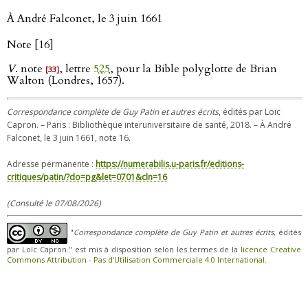
À André Falconet, le 3 juin 1661
Note [16]
V
. note
, lettre
525
, pour la Bible polyglotte de Brian
[33]
Walton (Londres, 1657).
Correspondance complète de Guy Patin et autres écrits
, édités par Loïc
Capron. – Paris : Bibliothèque interuniversitaire de santé, 2018. – À André
Falconet, le 3 juin 1661, note 16.
Adresse permanente :
https://numerabilis.u-paris.fr/editions-
critiques/patin/?do=pg&let=0701&cln=16
(Consulté le 07/08/2026)
"
Correspondance complète de Guy Patin et autres écrits
, édités
par Loïc Capron." est mis à disposition selon les termes de la
licence Creative
Commons Attribution - Pas d’Utilisation Commerciale 4.0 International
.