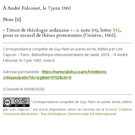
À André Falconet, le 7 juin 1661
Note [6]
« Trésor de théologie sedanaise » :
v
. note
, lettre
541
,
[11]
pour ce recueil de thèses protestantes (Genève, 1661).
Correspondance complète de Guy Patin et autres écrits
, édités par Loïc
Capron. – Paris : Bibliothèque interuniversitaire de santé, 2018. – À André
Falconet, le 7 juin 1661, note 6.
Adresse permanente :
https://numerabilis.u-paris.fr/editions-
critiques/patin/?do=pg&let=0702&cln=6
(Consulté le 09/08/2026)
"
Correspondance complète de Guy Patin et autres écrits
, édités
par Loïc Capron." est mis à disposition selon les termes de la
licence Creative
Commons Attribution - Pas d’Utilisation Commerciale 4.0 International
.