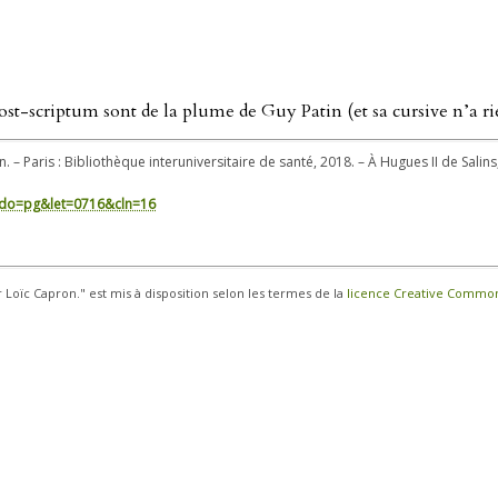
post-scriptum sont de la plume de Guy Patin (et sa cursive n’a ri
n. – Paris : Bibliothèque interuniversitaire de santé, 2018. – À Hugues II de Sali
in/?do=pg&let=0716&cln=16
r Loïc Capron." est mis à disposition selon les termes de la
licence Creative Commons 