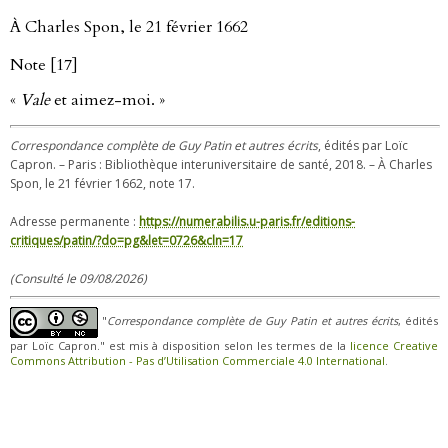
À Charles Spon, le 21 février 1662
Note [17]
«
Vale
et aimez-moi. »
Correspondance complète de Guy Patin et autres écrits
, édités par Loïc
Capron. – Paris : Bibliothèque interuniversitaire de santé, 2018. – À Charles
Spon, le 21 février 1662, note 17.
Adresse permanente :
https://numerabilis.u-paris.fr/editions-
critiques/patin/?do=pg&let=0726&cln=17
(Consulté le 09/08/2026)
"
Correspondance complète de Guy Patin et autres écrits
, édités
par Loïc Capron." est mis à disposition selon les termes de la
licence Creative
Commons Attribution - Pas d’Utilisation Commerciale 4.0 International
.