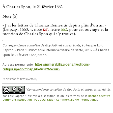
À Charles Spon, le 21 février 1662
Note [5]
« J’ai les lettres de Thomas Reinesius depuis plus d’un an »
(Leipzig, 1660,
v
. note
, lettre
662
, pour cet ouvrage et la
[22]
mention de Charles Spon qui s’y trouve).
Correspondance complète de Guy Patin et autres écrits
, édités par Loïc
Capron. – Paris : Bibliothèque interuniversitaire de santé, 2018. – À Charles
Spon, le 21 février 1662, note 5.
Adresse permanente :
https://numerabilis.u-paris.fr/editions-
critiques/patin/?do=pg&let=0726&cln=5
(Consulté le 09/08/2026)
"
Correspondance complète de Guy Patin et autres écrits
, édités
par Loïc Capron." est mis à disposition selon les termes de la
licence Creative
Commons Attribution - Pas d’Utilisation Commerciale 4.0 International
.