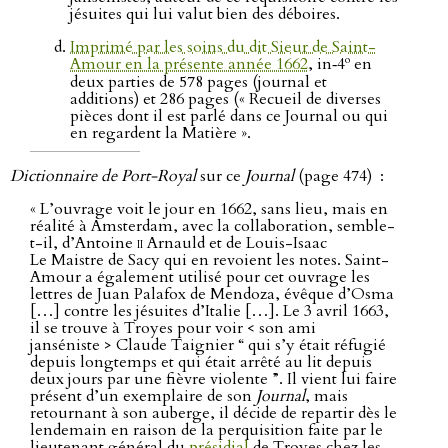
jésuites qui lui valut bien des déboires.
Imprimé par les soins du dit Sieur de Saint-
o
Amour en la présente année 1662
, in‑4
en
deux parties de 578 pages (journal et
additions) et 286 pages (« Recueil de diverses
pièces dont il est parlé dans ce Journal ou qui
en regardent la Matière ».
Dictionnaire de Port-Royal
sur ce
Journal
(page 474) :
« L’ouvrage voit le jour en 1662, sans lieu, mais en
réalité à Amsterdam, avec la collaboration, semble-
t-il, d’Antoine
ii
Arnauld et de Louis-Isaac
Le Maistre de Sacy qui en revoient les notes. Saint-
Amour a également utilisé pour cet ouvrage les
lettres de Juan Palafox de Mendoza, évêque d’Osma
[…] contre les jésuites d’Italie […]. Le 3 avril 1663,
il se trouve à Troyes pour voir < son ami
janséniste > Claude Taignier “ qui s’y était réfugié
depuis longtemps et qui était arrêté au lit depuis
deux jours par une fièvre violente ”. Il vient lui faire
présent d’un exemplaire de son
Journal
, mais
retournant à son auberge, il décide de repartir dès le
lendemain en raison de la perquisition faite par le
lieutenant général du
présidial
de Troyes chez les