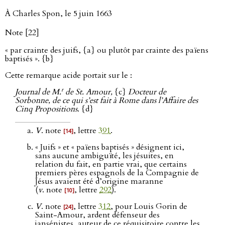
À Charles Spon, le 5 juin 1663
Note [22]
« par crainte des juifs, {a} ou plutôt par crainte des païens
baptisés ». {b}
Cette remarque acide portait sur le :
r
Journal de M.
de St. Amour,
{c}
Docteur de
Sorbonne, de ce qui s’est fait à Rome dans l’Affaire des
Cinq Propositions
. {d}
V
. note
, lettre
391
.
[14]
« Juifs » et « païens baptisés » désignent ici,
sans aucune ambiguïté, les jésuites, en
relation du fait, en partie vrai, que certains
premiers pères espagnols de la Compagnie de
Jésus avaient été d’origine maranne
(
v
. note
, lettre
292
).
[10]
V
. note
, lettre
312
, pour Louis Gorin de
[24]
Saint-Amour, ardent défenseur des
jansénistes, auteur de ce réquisitoire contre les