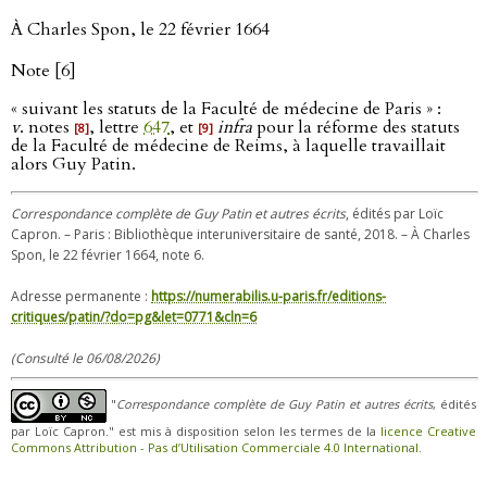
À Charles Spon, le 22 février 1664
Note [6]
« suivant les statuts de la Faculté de médecine de Paris » :
v
. notes
, lettre
647
, et
infra
pour la réforme des statuts
[8]
[9]
de la Faculté de médecine de Reims, à laquelle travaillait
alors Guy Patin.
Correspondance complète de Guy Patin et autres écrits
, édités par Loïc
Capron. – Paris : Bibliothèque interuniversitaire de santé, 2018. – À Charles
Spon, le 22 février 1664, note 6.
Adresse permanente :
https://numerabilis.u-paris.fr/editions-
critiques/patin/?do=pg&let=0771&cln=6
(Consulté le 06/08/2026)
"
Correspondance complète de Guy Patin et autres écrits
, édités
par Loïc Capron." est mis à disposition selon les termes de la
licence Creative
Commons Attribution - Pas d’Utilisation Commerciale 4.0 International
.