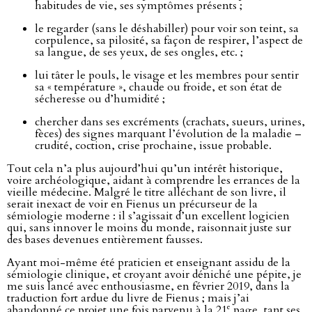
habitudes de vie, ses symptômes présents ;
le regarder (sans le déshabiller) pour voir son teint, sa
corpulence, sa pilosité, sa façon de respirer, l’aspect de
sa langue, de ses yeux, de ses ongles, etc. ;
lui tâter le pouls, le visage et les membres pour sentir
sa « température », chaude ou froide, et son état de
sécheresse ou d’humidité ;
chercher dans ses excréments (crachats, sueurs, urines,
fèces) des signes marquant l’évolution de la maladie –
crudité, coction, crise prochaine, issue probable.
Tout cela n’a plus aujourd’hui qu’un intérêt historique,
voire archéologique, aidant à comprendre les errances de la
vieille médecine. Malgré le titre alléchant de son livre, il
serait inexact de voir en Fienus un précurseur de la
sémiologie moderne : il s’agissait d’un excellent logicien
qui, sans innover le moins du monde, raisonnait juste sur
des bases devenues entièrement fausses.
Ayant moi-même été praticien et enseignant assidu de la
sémiologie clinique, et croyant avoir déniché une pépite, je
me suis lancé avec enthousiasme, en février 2019, dans la
traduction fort ardue du livre de Fienus ; mais j’ai
e
abandonné ce projet une fois parvenu à la 21
page, tant ses