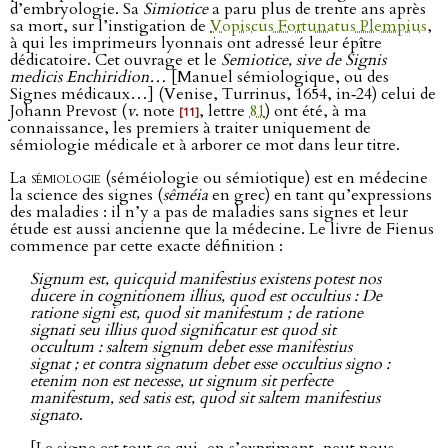
d’embryologie. Sa
Simiotice
a paru plus de trente ans après
sa mort, sur l’instigation de
Vopiscus Fortunatus Plempius
,
à qui les imprimeurs lyonnais ont adressé leur épître
dédicatoire. Cet ouvrage et le
Semiotice, sive de Signis
medicis Enchiridion…
[Manuel sémiologique, ou des
Signes médicaux…] (Venise, Turrinus, 1654, in‑24) celui de
Johann Prevost (
v
. note
, lettre
81
) ont été, à ma
[11]
connaissance, les premiers à traiter uniquement de
sémiologie médicale et à arborer ce mot dans leur titre.
La
sémiologie
(séméiologie ou sémiotique) est en médecine
la science des signes (
sêméia
en grec) en tant qu’expressions
des maladies : il n’y a pas de maladies sans signes et leur
étude est aussi ancienne que la médecine. Le livre de Fienus
commence par cette exacte définition :
Signum est, quicquid manifestius existens potest nos
ducere in cognitionem illius, quod est occultius : De
ratione signi est, quod sit manifestum ; de ratione
signati seu illius quod significatur est quod sit
occultum : saltem signum debet esse manifestius
signat ; et contra signatum debet esse occultius signo :
etenim non est necesse, ut signum sit perfecte
manifestum, sed satis est, quod sit saltem manifestius
signato
.