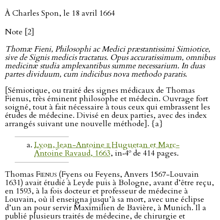
À Charles Spon, le 18 avril 1664
Note [2]
Thomæ Fieni, Philosophi ac Medici præstantissimi Simiotice,
sive de Signis medicis tractatus. Opus accuratissimum, omnibus
medicinæ studia amplexantibus summe necessarium. In duas
partes dividuum, cum indicibus nova methodo paratis
.
[Sémiotique, ou traité des signes médicaux de Thomas
Fienus, très éminent philosophe et médecin. Ouvrage fort
soigné, tout à fait nécessaire à tous ceux qui embrassent les
études de médecine. Divisé en deux parties, avec des index
arrangés suivant une nouvelle méthode]. {a}
Lyon, Jean-Antoine
ii
Huguetan et Marc-
o
Antoine Ravaud, 1663
, in‑4
de 414 pages.
Thomas
Fienus
(Fyens ou Feyens, Anvers 1567-Louvain
1631) avait étudié à Leyde puis à Bologne, avant d’être reçu,
en 1593, à la fois docteur et professeur de médecine à
Louvain, où il enseigna jusqu’à sa mort, avec une éclipse
d’un an pour servir Maximilien de Bavière, à Munich. Il a
publié plusieurs traités de médecine, de chirurgie et