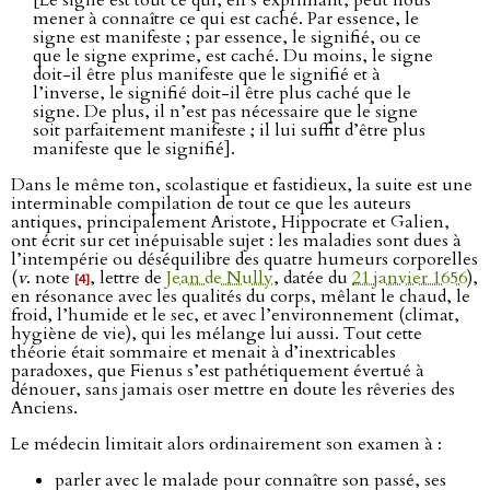
[Le signe est tout ce qui, en s’exprimant, peut nous
mener à connaître ce qui est caché. Par essence, le
signe est manifeste ; par essence, le signifié, ou ce
que le signe exprime, est caché. Du moins, le signe
doit-il être plus manifeste que le signifié et à
l’inverse, le signifié doit-il être plus caché que le
signe. De plus, il n’est pas nécessaire que le signe
soit parfaitement manifeste ; il lui suffit d’être plus
manifeste que le signifié].
Dans le même ton, scolastique et fastidieux, la suite est une
interminable compilation de tout ce que les auteurs
antiques, principalement Aristote, Hippocrate et Galien,
ont écrit sur cet inépuisable sujet : les maladies sont dues à
l’intempérie ou déséquilibre des quatre humeurs corporelles
(
v
. note
, lettre de
Jean de Nully
, datée du
21 janvier 1656
),
[4]
en résonance avec les qualités du corps, mêlant le chaud, le
froid, l’humide et le sec, et avec l’environnement (climat,
hygiène de vie), qui les mélange lui aussi. Tout cette
théorie était sommaire et menait à d’inextricables
paradoxes, que Fienus s’est pathétiquement évertué à
dénouer, sans jamais oser mettre en doute les rêveries des
Anciens.
Le médecin limitait alors ordinairement son examen à :
parler avec le malade pour connaître son passé, ses