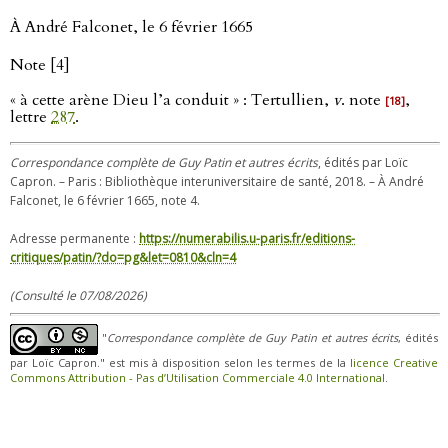
À André Falconet, le 6 février 1665
Note [4]
« à cette arène Dieu l’a conduit » : Tertullien,
v
. note
,
[18]
lettre
287
.
Correspondance complète de Guy Patin et autres écrits
, édités par Loïc
Capron. – Paris : Bibliothèque interuniversitaire de santé, 2018. – À André
Falconet, le 6 février 1665, note 4.
Adresse permanente :
https://numerabilis.u-paris.fr/editions-
critiques/patin/?do=pg&let=0810&cln=4
(Consulté le 07/08/2026)
"
Correspondance complète de Guy Patin et autres écrits
, édités
par Loïc Capron." est mis à disposition selon les termes de la
licence Creative
Commons Attribution - Pas d’Utilisation Commerciale 4.0 International
.