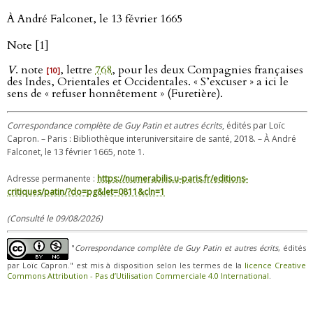
À André Falconet, le 13 février 1665
Note [1]
V
. note
, lettre
768
, pour les deux Compagnies françaises
[10]
des Indes, Orientales et Occidentales. « S’excuser » a ici le
sens de « refuser honnêtement » (Furetière).
Correspondance complète de Guy Patin et autres écrits
, édités par Loïc
Capron. – Paris : Bibliothèque interuniversitaire de santé, 2018. – À André
Falconet, le 13 février 1665, note 1.
Adresse permanente :
https://numerabilis.u-paris.fr/editions-
critiques/patin/?do=pg&let=0811&cln=1
(Consulté le 09/08/2026)
"
Correspondance complète de Guy Patin et autres écrits
, édités
par Loïc Capron." est mis à disposition selon les termes de la
licence Creative
Commons Attribution - Pas d’Utilisation Commerciale 4.0 International
.