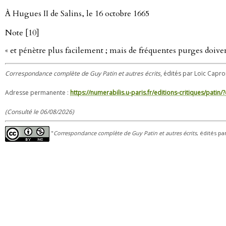
À Hugues II de Salins, le 16 octobre 1665
Note [10]
« et pénètre plus facilement ; mais de fréquentes purges doiven
Correspondance complète de Guy Patin et autres écrits
, édités par Loïc Capron
Adresse permanente :
https://numerabilis.u-paris.fr/editions-critiques/pat
(Consulté le 06/08/2026)
"
Correspondance complète de Guy Patin et autres écrits
, édités pa