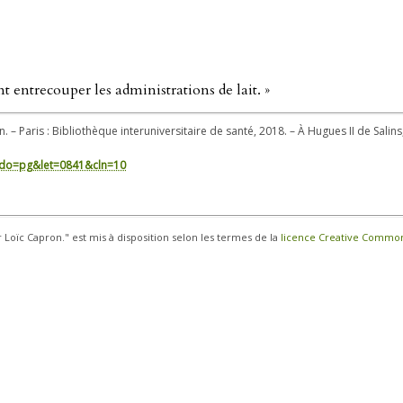
t entrecouper les administrations de lait. »
. – Paris : Bibliothèque interuniversitaire de santé, 2018. – À Hugues II de Salin
in/?do=pg&let=0841&cln=10
r Loïc Capron." est mis à disposition selon les termes de la
licence Creative Commons 