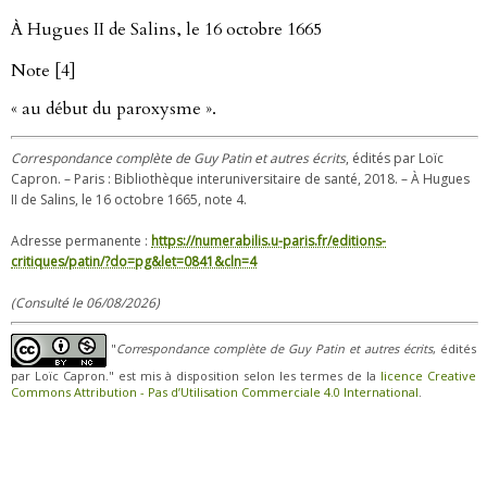
À Hugues II de Salins, le 16 octobre 1665
Note [4]
« au début du paroxysme ».
Correspondance complète de Guy Patin et autres écrits
, édités par Loïc
Capron. – Paris : Bibliothèque interuniversitaire de santé, 2018. – À Hugues
II de Salins, le 16 octobre 1665, note 4.
Adresse permanente :
https://numerabilis.u-paris.fr/editions-
critiques/patin/?do=pg&let=0841&cln=4
(Consulté le 06/08/2026)
"
Correspondance complète de Guy Patin et autres écrits
, édités
par Loïc Capron." est mis à disposition selon les termes de la
licence Creative
Commons Attribution - Pas d’Utilisation Commerciale 4.0 International
.