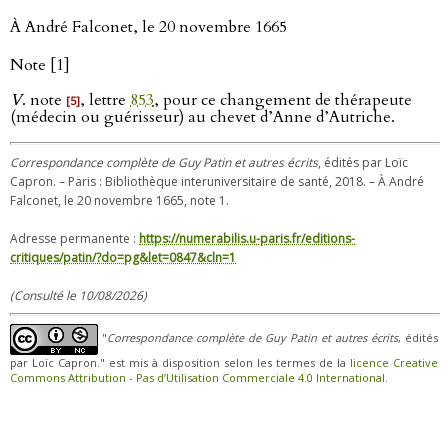
À André Falconet, le 20 novembre 1665
Note [1]
V
. note
, lettre
853
, pour ce changement de thérapeute
[5]
(médecin ou guérisseur) au chevet d’Anne d’Autriche.
Correspondance complète de Guy Patin et autres écrits
, édités par Loïc
Capron. – Paris : Bibliothèque interuniversitaire de santé, 2018. – À André
Falconet, le 20 novembre 1665, note 1.
Adresse permanente :
https://numerabilis.u-paris.fr/editions-
critiques/patin/?do=pg&let=0847&cln=1
(Consulté le 10/08/2026)
"
Correspondance complète de Guy Patin et autres écrits
, édités
par Loïc Capron." est mis à disposition selon les termes de la
licence Creative
Commons Attribution - Pas d’Utilisation Commerciale 4.0 International
.