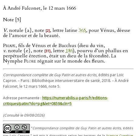
À André Falconet, le 12 mars 1666
Note [5]
V
. notule {a}, note
, lettre latine
365
, pour Vénus, déesse
[2]
de l’amour et de la beauté.
Priape
, fils de Vénus et de Bacchus (dieu du vin,
v
. notule {e}, note
, lettre
186
), pourvu d’un phallus en
[31]
perpétuelle érection, était un dieu de la fécondité. La
Nymphe
Flore
régnait sur le monde des fleurs.
Correspondance complète de Guy Patin et autres écrits
, édités par Loïc
Capron. – Paris : Bibliothèque interuniversitaire de santé, 2018. – À André
Falconet, le 12 mars 1666, note 5.
Adresse permanente :
https://numerabilis.u-paris.fr/editions-
critiques/patin/?do=pg&let=0859&cln=5
(Consulté le 09/08/2026)
"
Correspondance complète de Guy Patin et autres écrits
, édités
par Loïc Capron." est mis à disposition selon les termes de la
licence Creative