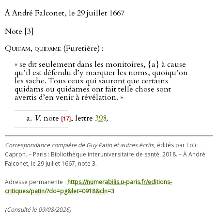
À André Falconet, le 29 juillet 1667
Note [3]
Quidam, quidame
(Furetière) :
« se dit seulement dans les monitoires, {a} à cause
qu’il est défendu d’y marquer les noms, quoiqu’on
les sache. Tous ceux qui sauront que certains
quidams ou quidames ont fait telle chose sont
avertis d’en venir à révélation. »
V
. note
, lettre
398
.
[17]
Correspondance complète de Guy Patin et autres écrits
, édités par Loïc
Capron. – Paris : Bibliothèque interuniversitaire de santé, 2018. – À André
Falconet, le 29 juillet 1667, note 3.
Adresse permanente :
https://numerabilis.u-paris.fr/editions-
critiques/patin/?do=pg&let=0918&cln=3
(Consulté le 09/08/2026)