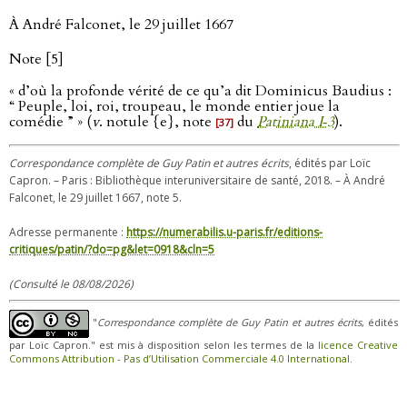
À André Falconet, le 29 juillet 1667
Note [5]
« d’où la profonde vérité de ce qu’a dit Dominicus Baudius :
“ Peuple, loi, roi, troupeau, le monde entier joue la
comédie ” » (
v
. notule {e}, note
du
Patiniana I‑3
).
[37]
Correspondance complète de Guy Patin et autres écrits
, édités par Loïc
Capron. – Paris : Bibliothèque interuniversitaire de santé, 2018. – À André
Falconet, le 29 juillet 1667, note 5.
Adresse permanente :
https://numerabilis.u-paris.fr/editions-
critiques/patin/?do=pg&let=0918&cln=5
(Consulté le 08/08/2026)
"
Correspondance complète de Guy Patin et autres écrits
, édités
par Loïc Capron." est mis à disposition selon les termes de la
licence Creative
Commons Attribution - Pas d’Utilisation Commerciale 4.0 International
.