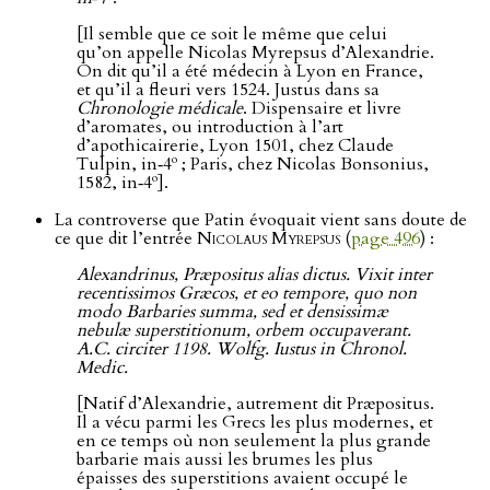
[Il semble que ce soit le même que celui
qu’on appelle Nicolas Myrepsus d’Alexandrie.
On dit qu’il a été médecin à Lyon en France,
et qu’il a fleuri vers 1524. Justus dans sa
Chronologie médicale
. Dispensaire et livre
d’aromates, ou introduction à l’art
d’apothicairerie, Lyon 1501, chez Claude
o
Tulpin, in‑4
; Paris, chez Nicolas Bonsonius,
o
1582, in‑4
].
La controverse que Patin évoquait vient sans doute de
ce que dit l’entrée
Nicolaus Myrepsus
(
page 496
) :
Alexandrinus, Præpositus alias dictus. Vixit inter
recentissimos Græcos, et eo tempore, quo non
modo Barbaries summa, sed et densissimæ
nebulæ superstitionum, orbem occupaverant.
A.C. circiter 1198. Wolfg. Iustus in Chronol.
Medic.
[Natif d’Alexandrie, autrement dit Præpositus.
Il a vécu parmi les Grecs les plus modernes, et
en ce temps où non seulement la plus grande
barbarie mais aussi les brumes les plus
épaisses des superstitions avaient occupé le