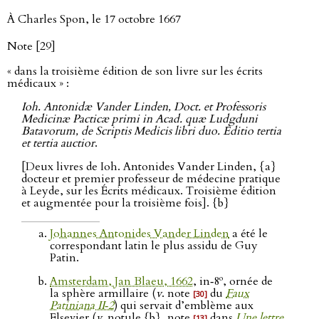
À Charles Spon, le 17 octobre 1667
Note [29]
« dans la troisième édition de son livre sur les écrits
médicaux » :
Ioh. Antonidæ Vander Linden, Doct. et Professoris
Medicinæ Pacticæ primi in Acad. quæ Ludgduni
Batavorum, de Scriptis Medicis libri duo. Editio tertia
et tertia auctior
.
[Deux livres de Ioh. Antonides Vander Linden, {a}
docteur et premier professeur de médecine pratique
à Leyde, sur les Écrits médicaux. Troisième édition
et augmentée pour la troisième fois]. {b}
Johannes Antonides Vander Linden
a été le
correspondant latin le plus assidu de Guy
Patin.
o
Amsterdam, Jan Blaeu, 1662
, in‑8
, ornée de
la sphère armillaire (
v
. note
du
Faux
[30]
Patiniana II‑2
) qui servait d’emblème aux
Elsevier (
v
. notule {b}, note
dans
Une lettre
[13]