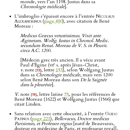
monde, vers l’an 1198. Justus dans sa
Chronologie médicale
].
L’imbroglio s’épaissit encore à l’entrée
Nicolaus
Alexandrinus
(
page 490
), avec citation de René
Moreau :
Medicus Græcus vetustissimus. Vixit ante
Æginetam. Wolfg. Iustus in Chronol. Medic.
secundum Renat. Moreau de V. S. in Pleurit.
circa A.C. 1200
.
[Médecin grec très ancien. Il a vécu avant
e
Paul d’Égine (
vii
s. après Jésus-Christ,
v
. note
, lettre
153
), selon Wolfgang Justus
[13]
dans sa
Chronologie médicale
, mais vers 1200
selon René Moreau dans son
De la Saignée
dans la pleurésie
].
V
. note
, lettre latine
75
, pour les références de
[19]
René Moreau (1622) et Wolfgang Justus (1566) que
citait Linden.
Sans relation avec cette obscurité, à l’entrée
Guido
Patinus
(
page 221
),
Bellovacus, Doctor medicus
Parisiensis, et Professor regius
[natif de Beauvaisis,
docteur en médecine de Paris, et professeur royal],