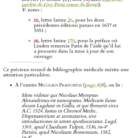
inédite de Guy Patin venue de Russie
).
V
. notes :
, lettre latine
26
, pour les deux
[3]
précédentes éditions parues en 1637 et
1651 ;
, lettre latine
170
, pour la préface où
[4]
Linden remercie Patin de l’aide qu’il lui
a procurée dans la mise à jour de son
ouvrage.
Ce précieux recueil de bibliographie médicale mérite une
attention particulière.
À l’entrée
Nicolaus Præpositus
(
page 498
), on lit :
Idem videtur qui Nicolaus Myrepsus
Alexandrinus est nuncupatus. Medicum fuisse
dicunt Lugduni in Gallia, et qui floruerit circa
A.C. 1524. Iustus in Chronol Medic.
Dispensatorium ar aromatarios, sive
introductiones in artem apothecariatus. Lugd.
o
1501. apud Claudium Tulpin, 1536, in‑4
Parisiis, apud Nicolaum Bonsonium, 1582,
o
in‑4
.