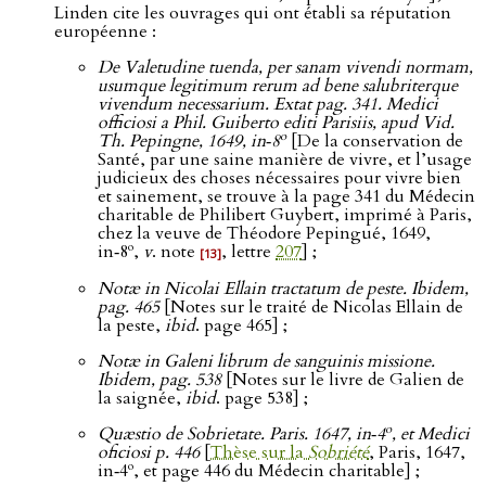
Linden cite les ouvrages qui ont établi sa réputation
européenne :
De Valetudine tuenda, per sanam vivendi normam,
usumque legitimum rerum ad bene salubriterque
vivendum necessarium. Extat pag. 341. Medici
officiosi a Phil. Guiberto editi Parisiis, apud Vid.
o
Th. Pepingne, 1649, in‑8
[De la conservation de
Santé, par une saine manière de vivre, et l’usage
judicieux des choses nécessaires pour vivre bien
et sainement, se trouve à la page 341 du Médecin
charitable de Philibert Guybert, imprimé à Paris,
chez la veuve de Théodore Pepingué, 1649,
o
in‑8
,
v
. note
, lettre
207
] ;
[13]
Notæ in Nicolai Ellain tractatum de peste. Ibidem,
pag. 465
[Notes sur le traité de Nicolas Ellain de
la peste,
ibid
. page 465] ;
Notæ in Galeni librum de sanguinis missione.
Ibidem, pag. 538
[Notes sur le livre de Galien de
la saignée,
ibid
. page 538] ;
o
Quæstio de Sobrietate. Paris. 1647, in‑4
, et Medici
oficiosi p. 446
[
Thèse sur la
Sobriété
, Paris, 1647,
o
in‑4
, et page 446 du Médecin charitable] ;